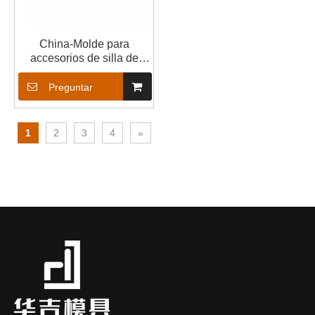
China-Molde para
accesorios de silla de
oficina-ABS-Molde
Preguntar
1
2
3
4
»