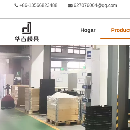

+86-13566823488

627076004@qq.com
Hogar
Produc