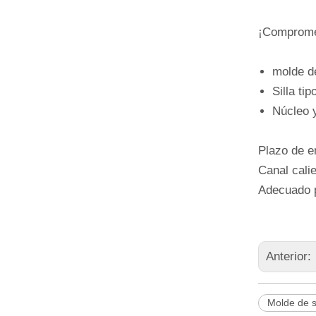
¡Compromet
molde de
Silla tip
Núcleo 
Plazo de e
Canal cali
Adecuado p
Anterior:
Molde de si