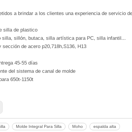
idos a brindar a los clientes una experiencia de servicio de
 silla de plastico
o silla, sillón, butaca, silla artística para PC, silla infantil...
y sección de acero p20,718h,S136, H13
ntrega 45-55 días
ente del sistema de canal de molde
ara 650t-1150t
lla
Molde Integral Para Silla
Moho
espalda alta