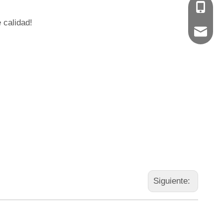
+86-135
 calidad!
627076
Siguiente: