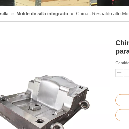
silla
»
Molde de silla integrado
»
China - Respaldo alto-Mold
Chin
para
Cantid