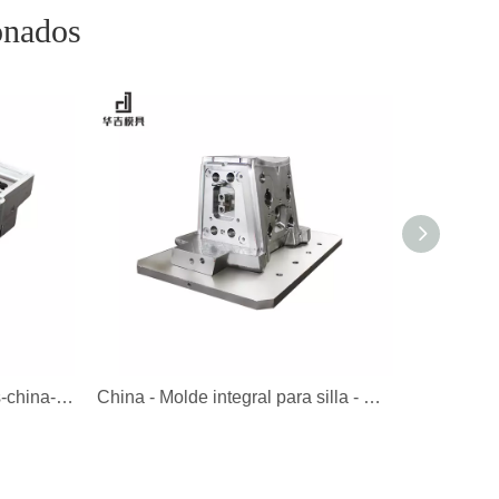
onados
Molde para silla integral gris-china-Molde
China - Molde integral para silla - Molde para silla - Molde