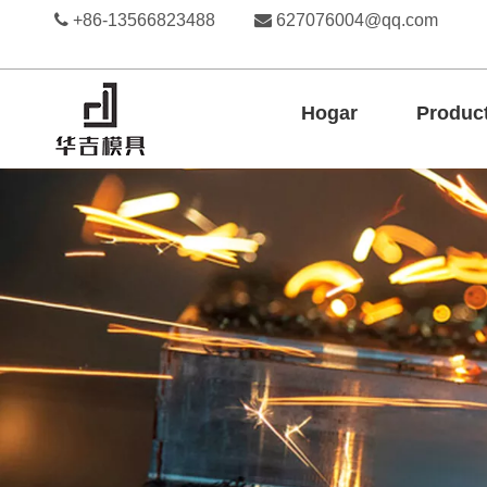

+86-13566823488

627076004@qq.com
Hogar
Produc