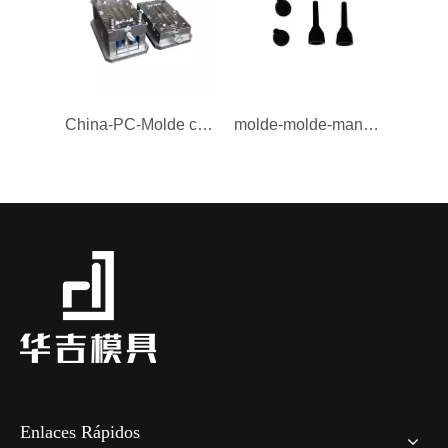
China-PC-Molde con mango-Molde
molde-molde-mango-pequeño-pp-china-pp
Enlaces Rápidos