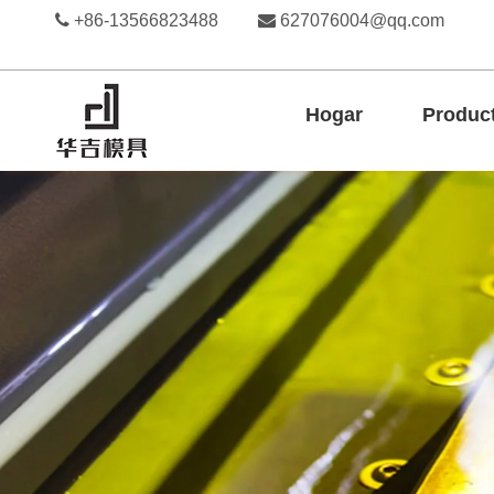

+86-13566823488

627076004@qq.com
Hogar
Produc