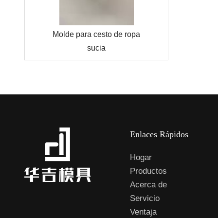
 integral
Molde para cesto de ropa
Molde
sucia
Enlaces Rápidos
Hogar
Productos
Acerca de
Servicio
Ventaja