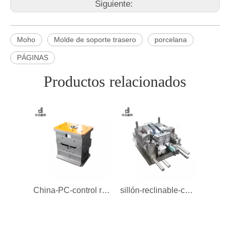
Siguiente:
Moho
Molde de soporte trasero
porcelana
PÁGINAS
Productos relacionados
China-PC-control remoto-Molde con mango-Molde
sillón-reclinable-china-soporte-para-respaldo Molud-Molud