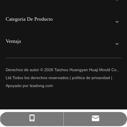
Categoria De Producto
Ventaja
Derechos de autor ©
2026
Taizhou Huangyan Huaji Mould Co.,
Ltd.Todos los derechos reservados |
política de privacidad
|
Apoyado por
leadong.com
627076004@qq.com
+86-13566823488